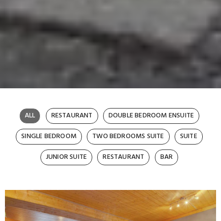
Hotel De La Poste Le
ALL
RESTAURANT
DOUBLE BEDROOM ENSUITE
SINGLE BEDROOM
TWO BEDROOMS SUITE
SUITE
Chable Gallery
JUNIOR SUITE
RESTAURANT
BAR