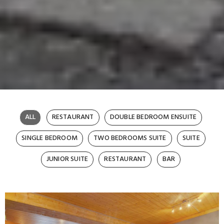
Hotel De La Poste Le
ALL
RESTAURANT
DOUBLE BEDROOM ENSUITE
SINGLE BEDROOM
TWO BEDROOMS SUITE
SUITE
Chable Gallery
JUNIOR SUITE
RESTAURANT
BAR